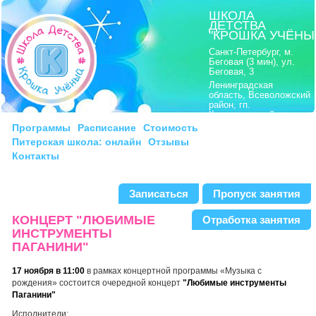
ШКОЛА
ДЕТСТВА
"КРОШКА УЧЁНЫ
Санкт-Петербург, м.
Беговая (3 мин), ул.
Беговая, 3
Ленинградская
область, Всеволожский
район, гп.
Кузьмоловский,
Ленинградское шоссе,
Программы
Расписание
Стоимость
8
Питерская школа: онлайн
Отзывы
моб.:
8|911|222 21 15
Контакты
тел.:
8|812|703 21 15
Записаться
Пропуск занятия
КОНЦЕРТ "ЛЮБИМЫЕ
Отработка занятия
ИНСТРУМЕНТЫ
ПАГАНИНИ"
17 ноября в 11:00
в рамках концертной программы «Музыка с
рождения» состоится очередной концерт
"Любимые инструменты
Паганини"
Исполнители: