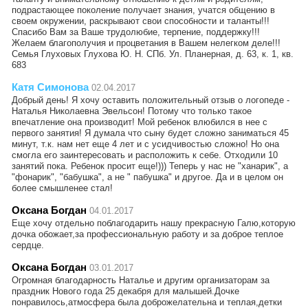
подрастающее поколение получает знания, учатся общению в
своем окружении, раскрывают свои способности и таланты!!!
Спасибо Вам за Ваше трудолюбие, терпение, поддержку!!!
Желаем благополучия и процветания в Вашем нелегком деле!!!
Семья Глуховых Глухова Ю. Н. СПб. Ул. Планерная, д. 63, к. 1, кв.
683
Катя Симонова
02.04.2017
Добрый день! Я хочу оставить положительный отзыв о логопеде -
Наталья Николаевна Эвельсон! Потому что только такое
впечатление она производит! Мой ребенок влюбился в нее с
первого занятия! Я думала что сыну будет сложно заниматься 45
минут, т.к. нам нет еще 4 лет и с усидчивостью сложно! Но она
смогла его заинтересовать и расположить к себе. Отходили 10
занятий пока. Ребенок просит еще!))) Теперь у нас не "ханарик", а
"фонарик", "бабушка", а не " пабушка" и другое. Да и в целом он
более смышленее стал!
Оксана Богдан
04.01.2017
Еще хочу отдельно поблагодарить нашу прекрасную Галю,которую
дочка обожает,за профессиональную работу и за доброе теплое
сердце.
Оксана Богдан
03.01.2017
Огромная благодарность Наталье и другим организаторам за
праздник Нового года 25 декабря для малышей.Дочке
понравилось,атмосфера была доброжелательна и теплая,детки