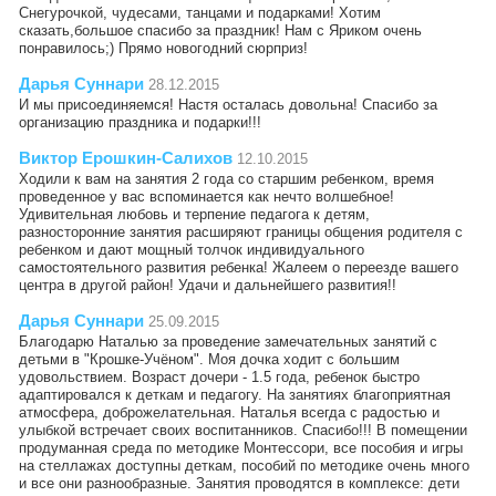
Снегурочкой, чудесами, танцами и подарками! Хотим
сказать,большое спасибо за праздник! Нам с Яриком очень
понравилось;) Прямо новогодний сюрприз!
Дарья Суннари
28.12.2015
И мы присоединяемся! Настя осталась довольна! Спасибо за
организацию праздника и подарки!!!
Виктор Ерошкин-Салихов
12.10.2015
Ходили к вам на занятия 2 года со старшим ребенком, время
проведенное у вас вспоминается как нечто волшебное!
Удивительная любовь и терпение педагога к детям,
разносторонние занятия расширяют границы общения родителя с
ребенком и дают мощный толчок индивидуального
самостоятельного развития ребенка! Жалеем о переезде вашего
центра в другой район! Удачи и дальнейшего развития!!
Дарья Суннари
25.09.2015
Благодарю Наталью за проведение замечательных занятий с
детьми в "Крошке-Учёном". Моя дочка ходит с большим
удовольствием. Возраст дочери - 1.5 года, ребенок быстро
адаптировался к деткам и педагогу. На занятиях благоприятная
атмосфера, доброжелательная. Наталья всегда с радостью и
улыбкой встречает своих воспитанников. Спасибо!!! В помещении
продуманная среда по методике Монтессори, все пособия и игры
на стеллажах доступны деткам, пособий по методике очень много
и все они разнообразные. Занятия проводятся в комплексе: дети