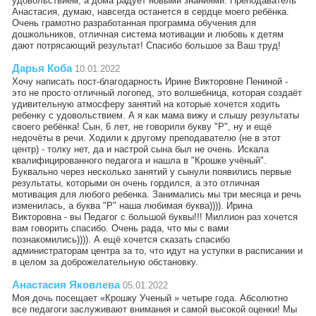
удовольствием, а дома радует новыми знаниями. Преподаватель
Анастасия, думаю, навсегда останется в сердце моего ребёнка.
Очень грамотно разработанная программа обучения для
дошкольников, отличная система мотивации и любовь к детям
дают потрясающий результат! Спасибо большое за Ваш труд!
Дарья Коба
10.01.2022
Хочу написать пост-благодарность Ирине Викторовне Пениной -
это не просто отличный логопед, это волшебница, которая создаёт
удивительную атмосферу занятий на которые хочется ходить
ребенку с удовольствием. А я как мама вижу и слышу результаты
своего ребёнка! Сын, 6 лет, не говорили букву "Р", ну и ещё
недочёты в речи. Ходили к другому преподавателю (не в этот
центр) - толку нет, да и настрой сына был не очень. Искала
квалифицированного педагога и нашла в "Крошке учёный".
Буквально через несколько занятий у сынули появились первые
результаты, которыми он очень гордился, а это отличная
мотивация для любого ребенка. Занимались мы три месяца и речь
изменилась, а буква "Р" наша любимая буква)))). Ирина
Викторовна - вы Педагог с большой буквы!!! Миллион раз хочется
вам говорить спасибо. Очень рада, что мы с вами
познакомились)))). А ещё хочется сказать спасибо
администраторам центра за то, что идут на уступки в расписании и
в целом за доброжелательную обстановку.
Анастасия Яковлева
05.01.2022
Моя дочь посещает «Крошку Ученый » четыре года. Абсолютно
все педагоги заслуживают внимания и самой высокой оценки! Мы