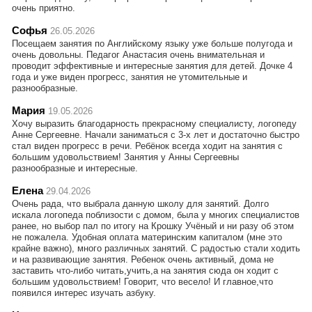
очень приятно.
Софья
26.05.2026
Посещаем занятия по Английскому языку уже больше полугода и
очень довольны. Педагог Анастасия очень внимательная и
проводит эффективные и интересные занятия для детей. Дочке 4
года и уже виден прогресс, занятия не утомительные и
разнообразные.
Мария
19.05.2026
Хочу выразить благодарность прекрасному специалисту, логопеду
Анне Сергеевне. Начали заниматься с 3-х лет и достаточно быстро
стал виден прогресс в речи. Ребёнок всегда ходит на занятия с
большим удовольствием! Занятия у Анны Сергеевны
разнообразные и интересные.
Елена
29.04.2026
Очень рада, что выбрала данную школу для занятий. Долго
искала логопеда поблизости с домом, была у многих специалистов
ранее, но выбор пал по итогу на Крошку Учёный и ни разу об этом
не пожалела. Удобная оплата материнским капиталом (мне это
крайне важно), много различных занятий. С радостью стали ходить
и на развивающие занятия. Ребенок очень активный, дома не
заставить что-либо читать,учить,а на занятия сюда он ходит с
большим удовольствием! Говорит, что весело! И главное,что
появился интерес изучать азбуку.