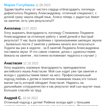
Мария Голубаева
11.09.2023
Здравствуйте хочу от чистого сердца отблагодарить логопеда-
дефектолога Людмилу Александровну, отличный специалист, с
дочкой сразу нашла общий язык, Алиса теперь с радостью бежит
на занятия, есть уже результаты!!!
Ангелина
13.07.2023
Хочу выразить благодарность логопеду Степаненко Людмиле
Александровне за отличную работу с моей дочкой и быстрый
результат! У нас была проблема с произношением шипящих звуков
, буквально после 2 занятия у ребенка начало все получаться.
Ходили мы раз в неделю , за 8 занятий Людмила Александровна
поставила звуки. И что самое главное, дочка с удовольствием
бежала на занятия , постоянно вспоминает педагога и скучает )
Анастасия
12.10.2022
Хочу выразить огромную благодарность преподавателю
английского языка Анастасии. Мой сын ходит уже три занятия и
всегда с удовольствием бежит на него. Профессиональный
подход,любовь к детям и понятное понимание языка,это только
малая часть,которой обладает Анастасия. Надеюсь на
дальнейшее сотрудничество и как результат мой сын выучит язык.
Большое спасибо за труд
Андрей С.
10.04.2022
Отличный подход к детям! Ребёнок всегда идёт с большим