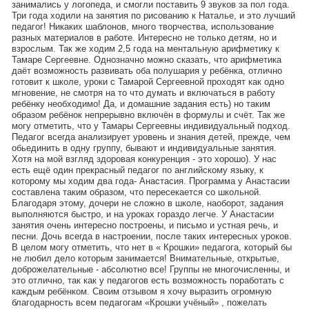
занимались у логопеда, и смогли поставить 9 звуков за пол года.
Три года ходили на занятия по рисованию к Наталье, и это лучший
педагог! Никаких шаблонов, много творчества, использование
разных материалов в работе. Интересно не только детям, но и
взрослым. Так же ходим 2,5 года на ментальную арифметику к
Тамаре Сергеевне. Однозначно можно сказать, что арифметика
даёт возможность развивать оба полушария у ребёнка, отлично
готовит к школе, уроки с Тамарой Сергеевной проходят как одно
мгновение, не смотря на то что думать и включаться в работу
ребёнку необходимо! Да, и домашние задания есть) но таким
образом ребёнок непрерывно включён в формулы и счёт. Так же
могу отметить, что у Тамары Сергеевны индивидуальный подход.
Педагог всегда анализирует уровень и знания детей, прежде, чем
обьединить в одну группу, бывают и индивидуальные занятия.
Хотя на мой взгляд здоровая конкуренция - это хорошо). У нас
есть ещё один прекрасный педагог по английскому языку, к
которому мы ходим два года- Анастасия. Программа у Анастасии
составлена таким образом, что пересекается со школьной.
Благодаря этому, дочери не сложно в школе, наоборот, задания
выполняются быстро, и на уроках гораздо легче. У Анастасии
занятия очень интересно построены, и письмо и устная речь, и
песни. Дочь всегда в настроении, после таких интересных уроков.
В целом могу отметить, что нет в « Крошки» педагога, который бы
не любил дело которым занимается! Внимательные, открытые,
доброжелательные - абсолютно все! Группы не многочисленны, и
это отлично, так как у педагогов есть возможность поработать с
каждым ребёнком. Своим отзывом я хочу выразить огромную
благодарность всем педагогам «Крошки учёный» , пожелать