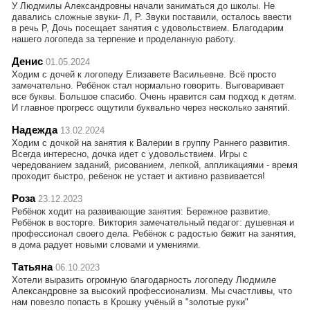
У Людмилы Александровны начали заниматься до школы. Не
давались сложные звуки- Л, Р. Звуки поставили, осталось ввести
в речь Р, Дочь посещает занятия с удовольствием. Благодарим
нашего логопеда за терпение и проделанную работу.
Денис
01.05.2024
Ходим с дочей к логопеду Елизавете Васильевне. Всё просто
замечательно. Ребёнок стал нормально говорить. Выговаривает
все буквы. Большое спасибо. Очень нравится сам подход к детям.
И главное прогресс ощутили буквально через несколько занятий.
Надежда
13.02.2024
Ходим с дочкой на занятия к Валерии в группу Раннего развития.
Всегда интересно, дочка идет с удовольствием. Игры с
чередованием заданий, рисованием, лепкой, аппликациями - время
проходит быстро, ребенок не устает и активно развивается!
Роза
23.12.2023
Ребёнок ходит на развивающие занятия: Бережное развитие.
Ребёнок в восторге. Виктория замечательный педагог: душевная и
профессионал своего дела. Ребёнок с радостью бежит на занятия,
в дома радует новыми словами и умениями.
Татьяна
06.10.2023
Хотели выразить огромную благодарность логопеду Людмиле
Александровне за высокий профессионализм. Мы счастливы, что
нам повезло попасть в Крошку учёный в "золотые руки"