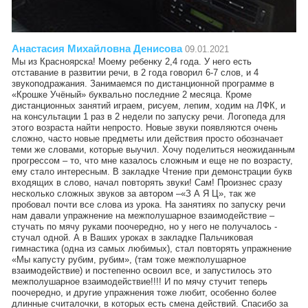
Анастасия Михайловна Денисова
09.01.2021
Мы из Красноярска! Моему ребенку 2,4 года. У него есть
отставание в развитии речи, в 2 года говорил 6-7 слов, и 4
звукоподражания. Занимаемся по дистанционной программе в
«Крошке Учёный» буквально последние 2 месяца. Кроме
дистанционных занятий играем, рисуем, лепим, ходим на ЛФК, и
на консультации 1 раз в 2 недели по запуску речи. Логопеда для
этого возраста найти непросто. Новые звуки появляются очень
сложно, часто новые предметы или действия просто обозначает
теми же словами, которые выучил. Хочу поделиться неожиданным
прогрессом – то, что мне казалось сложным и еще не по возрасту,
ему стало интересным. В закладке Чтение при демонстрации букв
входящих в слово, начал повторять звуки! Сам! Произнес сразу
несколько сложных звуков за автором –«З А Я Ц», так же
пробовал почти все слова из урока. На занятиях по запуску речи
нам давали упражнение на межполушарное взаимодействие –
стучать по мячу руками поочередно, но у него не получалось -
стучал одной. А в Ваших уроках в закладке Пальчиковая
гимнастика (одна из самых любимых), стал повторять упражнение
«Мы капусту рубим, рубим», (там тоже межполушарное
взаимодействие) и постепенно освоил все, и запустилось это
межполушарное взаимодействие!!!! И по мячу стучит теперь
поочередно, и другие упражнения тоже любит, особенно более
длинные считалочки, в которых есть смена действий. Спасибо за