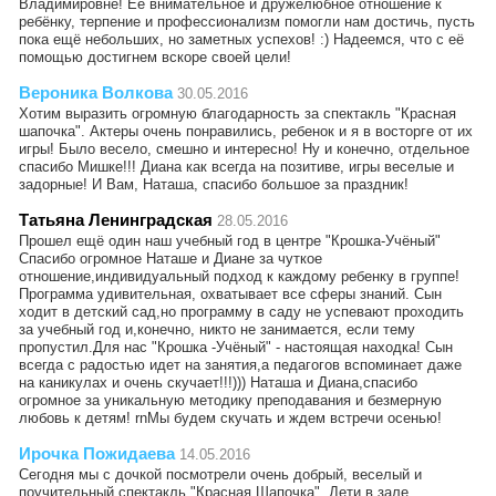
Владимировне! Её внимательное и дружелюбное отношение к
ребёнку, терпение и профессионализм помогли нам достичь, пусть
пока ещё небольших, но заметных успехов! :) Надеемся, что с её
помощью достигнем вскоре своей цели!
Вероника Волкова
30.05.2016
Хотим выразить огромную благодарность за спектакль "Красная
шапочка". Актеры очень понравились, ребенок и я в восторге от их
игры! Было весело, смешно и интересно! Ну и конечно, отдельное
спасибо Мишке!!! Диана как всегда на позитиве, игры веселые и
задорные! И Вам, Наташа, спасибо большое за праздник!
Татьяна Ленинградская
28.05.2016
Прошел ещё один наш учебный год в центре "Крошка-Учёный"
Спасибо огромное Наташе и Диане за чуткое
отношение,индивидуальный подход к каждому ребенку в группе!
Программа удивительная, охватывает все сферы знаний. Сын
ходит в детский сад,но программу в саду не успевают проходить
за учебный год и,конечно, никто не занимается, если тему
пропустил.Для нас "Крошка -Учёный" - настоящая находка! Сын
всегда с радостью идет на занятия,а педагогов вспоминает даже
на каникулах и очень скучает!!!))) Наташа и Диана,спасибо
огромное за уникальную методику преподавания и безмерную
любовь к детям! rnМы будем скучать и ждем встречи осенью!
Ирочка Пожидаева
14.05.2016
Сегодня мы с дочкой посмотрели очень добрый, веселый и
поучительный спектакль "Красная Шапочка". Дети в зале