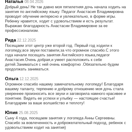
Наталья
08.04.2026
Добрый день! Не так давно моя пятилетняя дочь начала ходить на
занятия по английскому языку. Педагог Анастасия Владимировна
проводит обучение интересно и увлекательно, в форме игры.
Ребенку нравится, ходит с удовольствием и есть результат.
Выражаю благодарность Анастасии Владимировне за ее
профессионализм.
Рида
22.12.2025
Посещаем этот центр уже второй год. Первый год ходили к
логопеду,все звуки поставили,за что огромное спасибо.С этого
года начали посещать занятия Английского языка,педагог
Анастасия.Очень добрая,и умеет расположить к себе
детей.Заниматься с ней очень комфортно .Обязательно будем
продолжать заниматься.
Ольга
12.12.2025
Огромное спасибо нашему замечательному логопеду! Благодаря
вашему таланту, терпению и доброму отношению моя дочь стала
увереннее произносить все звуки и заговорила намного красивее и
понятнее. Видеть ее успехи и улыбку — настоящее счастье!
Благодарим за ваше волшебство и теплоту!
Юлия
25.08.2025
Сыну 4 года, посещаем занятия у логопеда Анны Сергеевны.
Спасибо за вовлеченность и доброжелательный подход, ребенок с
удовольствием ходит на занятия)