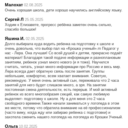
Малохат
02.08.2025
Очень хорошая школа, дети хорошо научились английскому языку.
Сергей Л
25.05.2025
Ходим к Елизавете, прогресс ребёнка заметен очень сильно,
спасибо большое!
Яшина И.
02.05.2025
Долго выбирала куда водить ребенка на подготовку к школе и
очень довольна, что выбор пал на «Крошка ученый».rn Педагог у
нас - Лера. Она лучшая! Со всей душой к детям, прекрасно подаёт
материал! Благодаря такой подаче информации и разноплановым
занятиям, ребенок узнал много нового (и я тоже). Научился
считать, читать, узнал много информации про Россию и весь мир.
Лера всегда дает обратную связь после занятия. Группы
небольшие, комфортно, всем хватает внимания. Советую,
рекомендую. У меня очень активный сын, переживала что 2 часа
занятий для него будет слишком много, а зря. На занятии
постоянная смена деятельности, есть перерыв. И мой активный
ребенок из всего многообразия секций, как самую любимую
выделяет- подготовку к школе. Ну а для меня это 2 часа
свободного времени.Также начали заниматься у логопеда в этом
же месте, потому что обратила внимание на её профессионализм
(часто вижу, когда жду или забираю ребенка с подготовки) и
захотела сменить нашего логопеда на логопеда из Крошки Ученый.
Ольга
10.02.2025