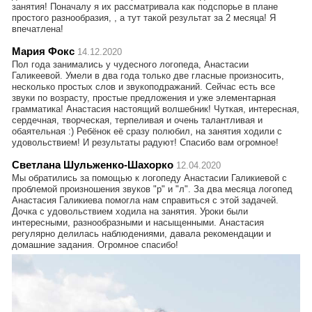
занятия! Поначалу я их рассматривала как подспорье в плане
простого разнообразия, , а тут такой результат за 2 месяца! Я
впечатлена!
Мария Фокс
14.12.2020
Пол года занимались у чудесного логопеда, Анастасии
Галикеевой. Умели в два года только две гласные произносить,
несколько простых слов и звукоподражаний. Сейчас есть все
звуки по возрасту, простые предложения и уже элементарная
грамматика! Анастасия настоящий волшебник! Чуткая, интересная,
сердечная, творческая, терпеливая и очень талантливая и
обаятельная :) Ребёнок её сразу полюбил, на занятия ходили с
удовольствием! И результаты радуют! Спасибо вам огромное!
Светлана Шульженко-Шахорко
12.04.2020
Мы обратились за помощью к логопеду Анастасии Галикиевой с
проблемой произношения звуков "р" и "л". За два месяца логопед
Анастасия Галикиева помогла нам справиться с этой задачей.
Дочка с удовольствием ходила на занятия. Уроки были
интересными, разнообразными и насыщенными. Анастасия
регулярно делилась наблюдениями, давала рекомендации и
домашние задания. Огромное спасибо!