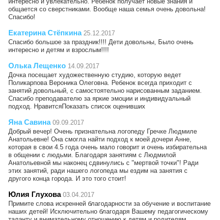
интересно и увлекательно. Ребенок получает новые знания и
общается со сверстниками. Вообще наша семья очень довольна!
Спасибо!
Екатерина Стёпкина
25.12.2017
Спасибо большое за праздник!!!! Дети довольны, Было очень
интересно и детям и взрослым!!!!
Олька Лещенко
14.09.2017
Дочка посещает художественную студию, которую ведет
Поликарпова Вероника Олеговна. Ребенок всегда приходит с
занятий довольный, с самостоятельно нарисованным заданием.
Спасибо преподавателю за яркие эмоции и индивидуальный
подход. НравитсяПоказать список оценивших
Яна Савина
09.09.2017
Добрый вечер! Очень признательна логопеду Гречке Людмиле
Анатольевне! Она смогла найти подход к моей дочери Анне,
которая в свои 4.5 года очень мало говорит и очень избирательна
в общении с людьми. Благодаря занятиям с Людмилой
Анатольевной мы наконец сдвинулись с "мертвой точки"! Ради
этих занятий, ради нашего логопеда мы ездим на занятия с
другого конца города. И это того стоит!
Юлия Глухова
03.04.2017
Примите слова искренней благодарности за обучение и воспитание
наших детей! Исключительно благодаря Вашему педагогическому
таланту и внимательному отношению к детям и родителям,