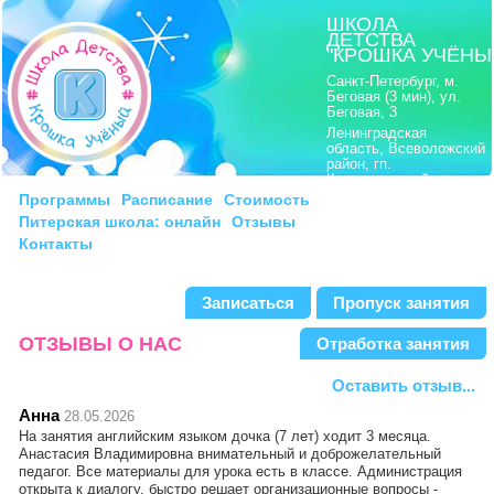
ШКОЛА
ДЕТСТВА
"КРОШКА УЧЁНЫ
Санкт-Петербург, м.
Беговая (3 мин), ул.
Беговая, 3
Ленинградская
область, Всеволожский
район, гп.
Кузьмоловский,
Ленинградское шоссе,
Программы
Расписание
Стоимость
8
Питерская школа: онлайн
Отзывы
моб.:
8|911|222 21 15
Контакты
тел.:
8|812|703 21 15
Записаться
Пропуск занятия
ОТЗЫВЫ О НАС
Отработка занятия
Оставить отзыв...
Анна
28.05.2026
На занятия английским языком дочка (7 лет) ходит 3 месяца.
Анастасия Владимировна внимательный и доброжелательный
педагог. Все материалы для урока есть в классе. Администрация
открыта к диалогу, быстро решает организационные вопросы -