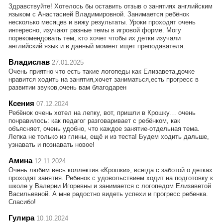
Здравствуйте! Хотелось бы оставить отзыв о занятиях английским
языком с Анастасией Владимировной. Занимается ребёнок
несколько месяцев и вижу результаты. Уроки проходят очень
интересно, изучают разные темы в игровой форме. Могу
порекомендовать тем, кто хочет чтобы их детки изучали
английский язык и в данный момент ищет преподавателя.
Владислав
27.01.2025
Очень приятно что есть такие логопеды как Елизавета,дочке
нравится ходить на занятия,хочет заниматься,есть прогресс в
развитии звуков,очень вам благодарен
Ксения
07.12.2024
Ребёнок очень хотел на лепку, вот, пришли в Крошку… очень
понравилось: как педагог разговаривает с ребёнком, как
объясняет, очень удобно, что каждое занятие-отдельная тема.
Лепка не только из глины, ещё и из теста! Будем ходить дальше,
узнавать и познавать новое!
Амина
12.11.2024
Очень любим весь коллектив «Крошки», всегда с заботой о детках
проходят занятия. Ребенок с удовольствием ходит на подготовку к
школе у Валерии Игоревны и занимается с логопедом Елизаветой
Васильевной. А мне радостно видеть успехи и прогресс ребенка.
Спасибо!
Гулира
10.10.2024