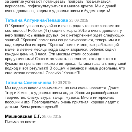
за занятие успевают потанцевать, поиграть, позаниматься,
порисовать, пофизкультуриться и многое другое. Мы с дочей
очень довольны, ходим с удовольствием и будем ходить!
Татьяна Алтунина-Левашова
23.09.2015
О "Крошке" узнала случайно и очень рада что наше знакомство
состоялось! Ребенок (4 г) ходит с марта 2015 и очень доволен, у
него появились новые друзья, он с нетерпением ждет следующих
занятий. "Крошка" помог нам социализироваться, теперь мы и в
сад ходим без истерик. "Крошка" помог и мне, как работающей
маме, в летние месяцы когда садик закрылся, ребенок ходил
каждый день на 3 часа. Эти месяцы стали особенно
продуктивными! Саша стал читать по слогам, хотя до этого к
буквам не проявлял никакого интереса. Наташа нашла к нему свой
подход и вот результат! В общем и ребенок и мама довольны, что
еще можно пожелать! Спасибо "Крошке"!!!
Татьяна Семёнычева
10.09.2015
Мы недавно начали заниматься, но нам очень нравится. Дочке
1год и 8 мес., с удовольствием ходит. Занятия разнообразные:
творчество, физкультура, танцы, музыка. Много интересных
пособий и игр. Преподаватель очень приятная, хорошо ладит с
детьми. Всем рекомендуем!!!
Машковская Е.Г.
28.05.2015
Письмо по почте: