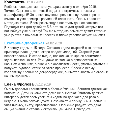
Константин
12.03.2020
Ребёнок посещает ментальную арифметику с октября 2019.
Тамара Сергеевна отличный педагог с огромным стажем и
квалификацией! За время обучения ребёнок научился хорошо
считать в уме примеры различной сложности! Очень классная
методика счета. Всем рекомендую посетить данное занятие.
Подходит как для детей от 5-6 лет, так и для детей которые вот
вот пойдут уже в школу! Так же методика поможет детям которые
уже учатся в начальных классах и плохо усваивают устный счёт.
Екатерина Дворецкая
24.02.2020
В Крошку ходим с 15 года. Сначала ходил старший сын, потом
присоединилась дочка, скоро пойдёт младший. Старший уже
первоклассник. И стало видно, насколько не зря он занимался
здесь несколько лет. Речь даже не только о приобретённых
навыках и знаниях, а ещё и о любознательности, умении учиться и
получать удовольствие от этого процесса. Спасибо всему
коллективу Крошки за добросердечие, внимательность и любовь к
нашим крошкам)
Елена Фролова
05.12.2019
Очень довольны занятиями в Крошке Учёный ! Занятия длятся как
положено. Дети из кабинета даже не выбегают. Учитель держит
интерес у деток весь урок. Мы ходим по два часа два раза в
неделю. Очень рекомендуем. Развивают и логику, и мышление, и
учат письму, счету, правописанию. Особенно радует, что дают
общие знания о стране и окружающем мире. Приходите!