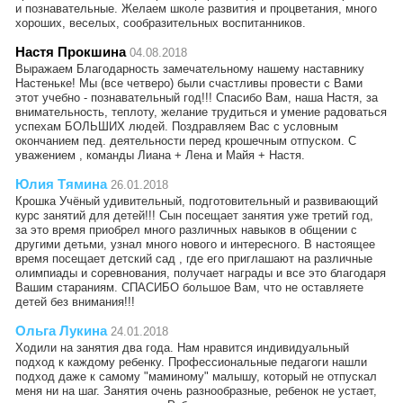
и познавательные. Желаем школе развития и процветания, много
хороших, веселых, сообразительных воспитанников.
Настя Прокшина
04.08.2018
Выражаем Благодарность замечательному нашему наставнику
Настеньке! Мы (все четверо) были счастливы провести с Вами
этот учебно - познавательный год!!! Спасибо Вам, наша Настя, за
внимательность, теплоту, желание трудиться и умение радоваться
успехам БОЛЬШИХ людей. Поздравляем Вас с условным
окончанием пед. деятельности перед крошечным отпуском. С
уважением , команды Лиана + Лена и Майя + Настя.
Юлия Тямина
26.01.2018
Крошка Учёный удивительный, подготовительный и развивающий
курс занятий для детей!!! Сын посещает занятия уже третий год,
за это время приобрел много различных навыков в общении с
другими детьми, узнал много нового и интересного. В настоящее
время посещает детский сад , где его приглашают на различные
олимпиады и соревнования, получает награды и все это благодаря
Вашим стараниям. СПАСИБО большое Вам, что не оставляете
детей без внимания!!!
Ольга Лукина
24.01.2018
Ходили на занятия два года. Нам нравится индивидуальный
подход к каждому ребенку. Профессиональные педагоги нашли
подход даже к самому "маминому" малышу, который не отпускал
меня ни на шаг. Занятия очень разнообразные, ребенок не устает,