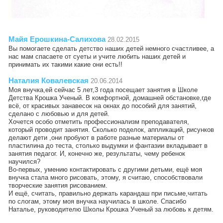
Майя Ерошкина-Салихова
28.02.2015
Вы помогаете сделать детство наших детей немного счастливее, а
нас мам спасаете от суеты и учите любить наших детей и
принимать их такими какие они есть!!
Наталия Ковалевская
20.06.2014
Моя внучка,ей сейчас 5 лет,3 года посещает занятия в Школе
Детства Крошка Ученый. В комфортной, домашней обстановке,где
всё, от красивых занавесок на окнах до пособий для занятий,
сделано с любовью и для детей.
Хочется особо отметить профессионализм преподавателя,
который проводит занятия. Сколько поделок, аппликаций, рисунков
делают дети ,они пробуют в работе разные материалы от
пластилина до теста, столько выдумки и фантазии вкладывает в
занятия педагог. И, конечно же, результаты, чему ребенок
научился?
Во-первых, умению контактировать с другими детьми, ещё моя
внучка стала много рисовать, этому, я считаю, способствовали
творческие занятия рисованием.
И ещё, считать, правильно держать карандаш при письме,читать
по слогам, этому моя внучка научилась в школе. Спасибо
Наталье, руководителю Школы Крошка Ученый за любовь к детям.