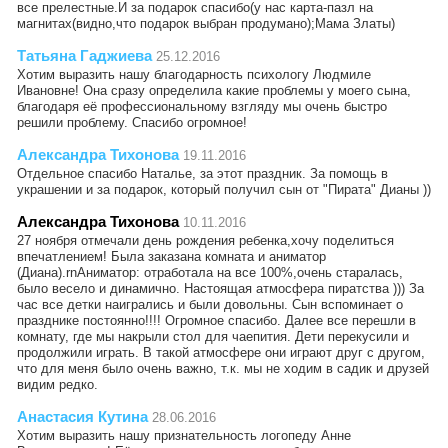
все прелестные.И за подарок спасибо(у нас карта-пазл на
магнитах(видно,что подарок выбран продумано);Мама Златы)
Татьяна Гаджиева
25.12.2016
Хотим выразить нашу благодарность психологу Людмиле
Ивановне! Она сразу определила какие проблемы у моего сына,
благодаря её профессиональному взгляду мы очень быстро
решили проблему. Спасибо огромное!
Александра Тихонова
19.11.2016
Отдельное спасибо Наталье, за этот праздник. За помощь в
украшении и за подарок, который получил сын от "Пирата" Дианы ))
Александра Тихонова
10.11.2016
27 ноября отмечали день рождения ребенка,хочу поделиться
впечатлением! Была заказана комната и аниматор
(Диана).rnАниматор: отработала на все 100%,очень старалась,
было весело и динамично. Настоящая атмосфера пиратства ))) За
час все детки наигрались и были довольны. Сын вспоминает о
празднике постоянно!!!! Огромное спасибо. Далее все перешли в
комнату, где мы накрыли стол для чаепития. Дети перекусили и
продолжили играть. В такой атмосфере они играют друг с другом,
что для меня было очень важно, т.к. мы не ходим в садик и друзей
видим редко.
Анастасия Кутина
28.06.2016
Хотим выразить нашу признательность логопеду Анне