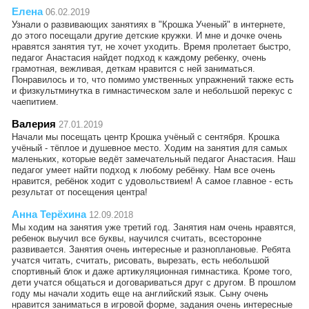
Елена
06.02.2019
Узнали о развивающих занятиях в "Крошка Ученый" в интернете,
до этого посещали другие детские кружки. И мне и дочке очень
нравятся занятия тут, не хочет уходить. Время пролетает быстро,
педагог Анастасия найдет подход к каждому ребенку, очень
грамотная, вежливая, деткам нравится с ней заниматься.
Понравилось и то, что помимо умственных упражнений также есть
и физкультминутка в гимнастическом зале и небольшой перекус с
чаепитием.
Валерия
27.01.2019
Начали мы посещать центр Крошка учёный с сентября. Крошка
учёный - тёплое и душевное место. Ходим на занятия для самых
маленьких, которые ведёт замечательный педагог Анастасия. Наш
педагог умеет найти подход к любому ребёнку. Нам все очень
нравится, ребёнок ходит с удовольствием! А самое главное - есть
результат от посещения центра!
Анна Терёхина
12.09.2018
Мы ходим на занятия уже третий год. Занятия нам очень нравятся,
ребенок выучил все буквы, научился считать, всесторонне
развивается. Занятия очень интересные и разноплановые. Ребята
учатся читать, считать, рисовать, вырезать, есть небольшой
спортивный блок и даже артикуляционная гимнастика. Кроме того,
дети учатся общаться и договариваться друг с другом. В прошлом
году мы начали ходить еще на английский язык. Сыну очень
нравится заниматься в игровой форме, задания очень интересные