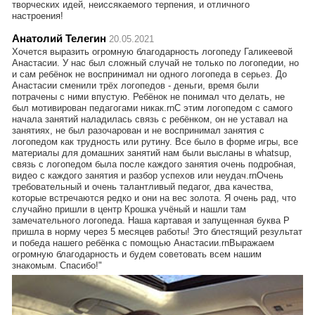
творческих идей, неиссякаемого терпения, и отличного
настроения!
Анатолий Телегин
20.05.2021
Хочется выразить огромную благодарность логопеду Галикеевой
Анастасии. У нас был сложный случай не только по логопедии, но
и сам ребёнок не воспринимал ни одного логопеда в серьез. До
Анастасии сменили трёх логопедов - деньги, время были
потрачены с ними впустую. Ребёнок не понимал что делать, не
был мотивирован педагогами никак.rnС этим логопедом с самого
начала занятий наладилась связь с ребёнком, он не уставал на
занятиях, не был разочарован и не воспринимал занятия с
логопедом как трудность или рутину. Все было в форме игры, все
материалы для домашних занятий нам были высланы в whatsup,
связь с логопедом была после каждого занятия очень подробная,
видео с каждого занятия и разбор успехов или неудач.rnОчень
требовательный и очень талантливый педагог, два качества,
которые встречаются редко и они на вес золота. Я очень рад, что
случайно пришли в центр Крошка учёный и нашли там
замечательного логопеда. Наша картавая и запущенная буква Р
пришла в норму через 5 месяцев работы! Это блестящий результат
и победа нашего ребёнка с помощью Анастасии.rnВыражаем
огромную благодарность и будем советовать всем нашим
знакомым. Спасибо!"