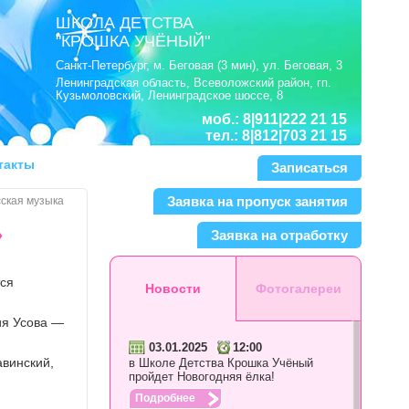
ШКОЛА ДЕТСТВА
"КРОШКА УЧЁНЫЙ"
Санкт-Петербург, м. Беговая (3 мин), ул. Беговая, 3
Ленинградская область, Всеволожский район, гп.
Кузьмоловский, Ленинградское шоссе, 8
моб.:
8|911|222 21 15
тел.:
8|812|703 21 15
такты
Записаться
Заявка на пропуск занятия
сская музыка
»
Заявка на отработку
ся
Новости
Фотогалереи
ия Усова —
03.01.2025
12:00
авинский,
в Школе Детства Крошка Учёный
пройдет Новогодняя ёлка!
Подробнее