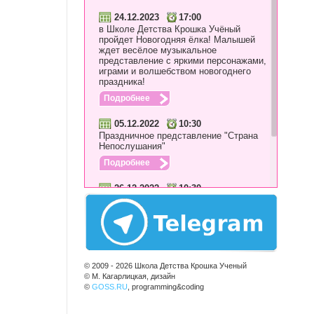
24.12.2023
17:00
в Школе Детства Крошка Учёный
пройдет Новогодняя ёлка! Малышей
ждет весёлое музыкальное
представление с яркими персонажами,
играми и волшебством новогоднего
праздника!
Подробнее
05.12.2022
10:30
Праздничное представление "Страна
Непослушания"
Подробнее
26.12.2022
10:30
Новогоднее представление "Новому
году быть!"
Подробнее
© 2009 - 2026 Школа Детства Крошка Ученый
© М. Кагарлицкая, дизайн
©
GOSS.RU
, programming&coding