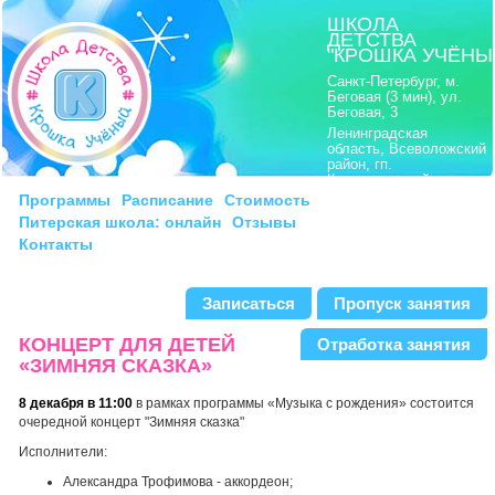
ШКОЛА
ДЕТСТВА
"КРОШКА УЧЁНЫ
Санкт-Петербург, м.
Беговая (3 мин), ул.
Беговая, 3
Ленинградская
область, Всеволожский
район, гп.
Кузьмоловский,
Ленинградское шоссе,
Программы
Расписание
Стоимость
8
Питерская школа: онлайн
Отзывы
моб.:
8|911|222 21 15
Контакты
тел.:
8|812|703 21 15
Записаться
Пропуск занятия
КОНЦЕРТ ДЛЯ ДЕТЕЙ
Отработка занятия
«ЗИМНЯЯ СКАЗКА»
8 декабря в 11:00
в рамках программы «Музыка с рождения» состоится
очередной концерт "Зимняя сказка"
Исполнители:
Александра Трофимова - аккордеон;